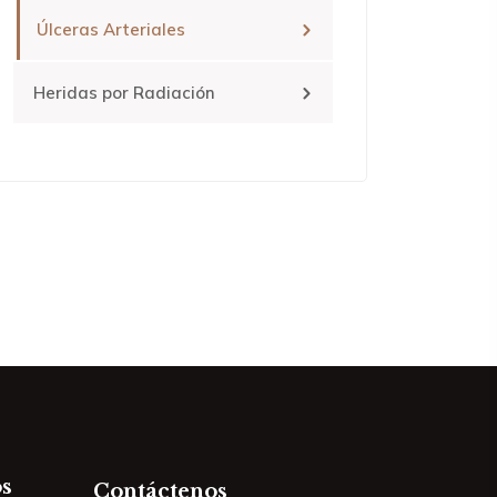
Úlceras Arteriales
Heridas por Radiación
s
Contáctenos